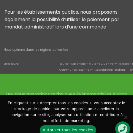
Pour les établissements publics, nous proposons
également la possibilité d’utiliser le paiement par
mandat administratif lors d’une commande
Nous opérons dans les régions suivantes
Strasbourg
Bourse - Esplanade - Krutenau, Centre-ville, Gare - 
Communes : Bischheim , Eckbolsheim , Eschau , Illki
Quartiers de la commune : Neuhof , Neudorf - Schluth
saverne
Danne-et-Quatre-Vents , Hultehouse , Eckartswiller
Wissembourg
Cleebourg , Climbach , Oberhoffen-lès-Wissembourg 
Boutique
Prestations techniques événementielles Alsace
Haguenau
Batzendorf , Biblisheim , Bischwiller , Bitschhoffen , Da
Quartiers de la commune : Schloessel - Château Fia
Location sonorisation Haguenau
Location éclairage
En cliquant sur « Accepter tous les cookies », vous acceptez le
Molsheim
Altorf , Avolsheim , Dachstein , Dorlisheim , Mutzig , S
Location écrans Saverne
Location tentes
stockage de cookies sur votre appareil pour améliorer la
Bourse, Esplanade, Krutenau
Location structures et podium
Matériel mairie Strasbourg
navigation sur le site, analyser son utilisation et contribuer à
Gare - Tribunal
Gare, Halles, Tribunal, Contades
nos efforts de marketing.
Centre-ville
Grande Île de Strasbourg, Petite France, Finkwiller, H
Orangerie - Conseil des XV
Conseil des XV, Orangerie, Contades
Autoriser tous les cookies
Copyright 2026 ©
Havet Digital