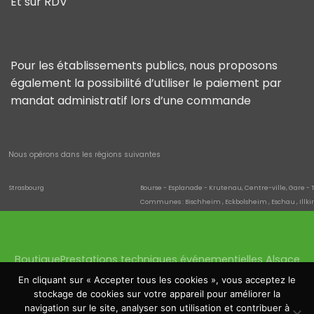
Et sur RDV
Pour les établissements publics, nous proposons
également la possibilité d’utiliser le paiement par
mandat administratif lors d’une commande
Nous opérons dans les régions suivantes
Strasbourg
Bourse - Esplanade - Krutenau, Centre-ville, Gare - 
Communes : Bischheim , Eckbolsheim , Eschau , Illki
Quartiers de la commune : Neuhof , Neudorf - Schluth
saverne
Danne-et-Quatre-Vents , Hultehouse , Eckartswiller
Wissembourg
Cleebourg , Climbach , Oberhoffen-lès-Wissembourg 
Boutique
Prestations techniques événementielles Alsace
Haguenau
Batzendorf , Biblisheim , Bischwiller , Bitschhoffen , Da
Quartiers de la commune : Schloessel - Château Fia
Location sonorisation Haguenau
Location éclairage
En cliquant sur « Accepter tous les cookies », vous acceptez le
Molsheim
Altorf , Avolsheim , Dachstein , Dorlisheim , Mutzig , S
Location écrans Saverne
Location tentes
stockage de cookies sur votre appareil pour améliorer la
Bourse, Esplanade, Krutenau
Location structures et podium
Matériel mairie Strasbourg
navigation sur le site, analyser son utilisation et contribuer à
Gare - Tribunal
Gare, Halles, Tribunal, Contades