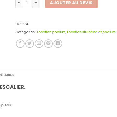
quantité de LOCATION SCENE 6X3M
AJOUTER AU DEVIS
UGS :
ND
Catégories :
Location podium
,
Location structure et podium
NTAIRES
ESCALIER.
 pieds.