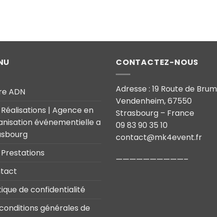
NU
CONTACTEZ-NOUS
Adresse : 19 Route de Bru
re ADN
Vendenheim, 67550
 Réalisations | Agence en
Strasbourg – France
anisation événementielle a
09 83 90 35 10
asbourg
contact@mk4event.fr
 Prestations
——————————–
tact
tique de confidentialité
 conditions générales de