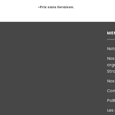
-Prix sans livraison.
ME
Not
Nos
org
Str
Nos
Con
Poli
Les