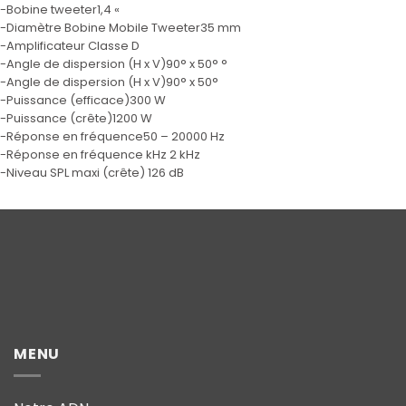
-Bobine tweeter1,4 «
-Diamètre Bobine Mobile Tweeter35 mm
-Amplificateur Classe D
-Angle de dispersion (H x V)90° x 50° °
-Angle de dispersion (H x V)90° x 50°
-Puissance (efficace)300 W
-Puissance (crête)1200 W
-Réponse en fréquence50 – 20000 Hz
-Réponse en fréquence kHz 2 kHz
-Niveau SPL maxi (crête) 126 dB
MENU