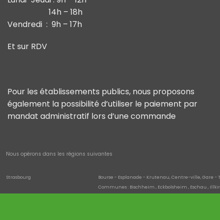
14h – 18h
Vendredi : 9h – 17h
Et sur RDV
Pour les établissements publics, nous proposons
également la possibilité d’utiliser le paiement par
mandat administratif lors d’une commande
Nous opérons dans les régions suivantes
Strasbourg
Bourse - Esplanade - Krutenau, Centre-ville, Gare - 
Communes : Bischheim , Eckbolsheim , Eschau , Illki
Quartiers de la commune : Neuhof , Neudorf - Schluth
saverne
Danne-et-Quatre-Vents , Hultehouse , Eckartswiller
Wissembourg
Cleebourg , Climbach , Oberhoffen-lès-Wissembourg 