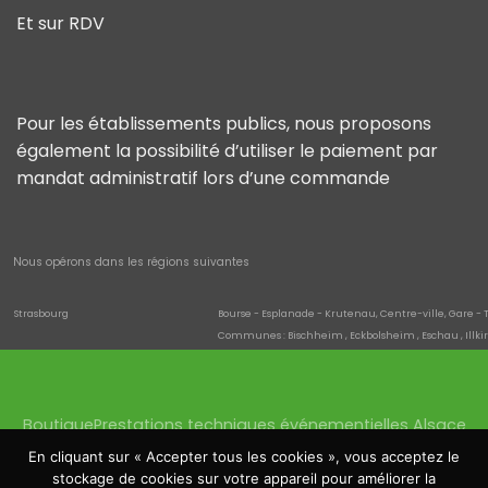
Et sur RDV
Pour les établissements publics, nous proposons
également la possibilité d’utiliser le paiement par
mandat administratif lors d’une commande
Nous opérons dans les régions suivantes
Strasbourg
Bourse - Esplanade - Krutenau, Centre-ville, Gare - 
Communes : Bischheim , Eckbolsheim , Eschau , Illki
Quartiers de la commune : Neuhof , Neudorf - Schluth
saverne
Danne-et-Quatre-Vents , Hultehouse , Eckartswiller
Wissembourg
Cleebourg , Climbach , Oberhoffen-lès-Wissembourg 
Boutique
Prestations techniques événementielles Alsace
Haguenau
Batzendorf , Biblisheim , Bischwiller , Bitschhoffen , Da
Quartiers de la commune : Schloessel - Château Fia
Location sonorisation Haguenau
Location éclairage
En cliquant sur « Accepter tous les cookies », vous acceptez le
Molsheim
Altorf , Avolsheim , Dachstein , Dorlisheim , Mutzig , S
Location écrans Saverne
Location tentes
stockage de cookies sur votre appareil pour améliorer la
Bourse, Esplanade, Krutenau