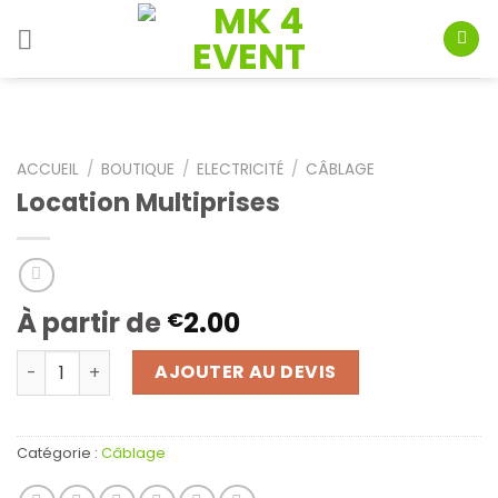
Skip
to
content
ACCUEIL
/
BOUTIQUE
/
ELECTRICITÉ
/
CÂBLAGE
Location Multiprises
À partir de
2.00
€
quantité de Location Multiprises
AJOUTER AU DEVIS
Catégorie :
Câblage