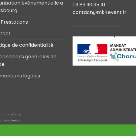
anisation événementielle a
09 83 90 35 10
asbourg
contact@mk4event.fr
 Prestations
——————————–
tact
tique de confidentialité
 conditions générales de
te
 mentions légales
Tribunal, Orang
rch-Graffensta
feld - Port d
 , Furchhausen