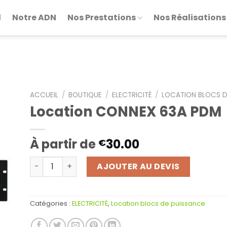
l
Notre ADN
Nos Prestations
Nos Réalisations
ACCUEIL
/
BOUTIQUE
/
ELECTRICITÉ
/
LOCATION BLOCS D
Location CONNEX 63A PDM
À partir de
30.00
€
quantité de Location CONNEX 63A PDM
AJOUTER AU DEVIS
Catégories :
ELECTRICITÉ
,
Location blocs de puissance