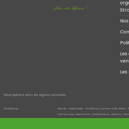
org
Str
Nos
Con
Poli
Les
ven
Les
Nous opérons dans les régions suivantes
Strasbourg
Bourse - Esplanade - Krutenau, Centre-ville, Gare - 
Communes : Bischheim , Eckbolsheim , Eschau , Illki
Quartiers de la commune : Neuhof , Neudorf - Schluth
saverne
Danne-et-Quatre-Vents , Hultehouse , Eckartswiller