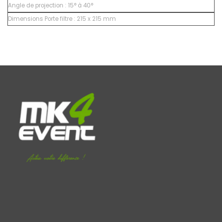
Angle de projection :
15° à 40°
Dimensions Porte filtre :
215 x 215 mm