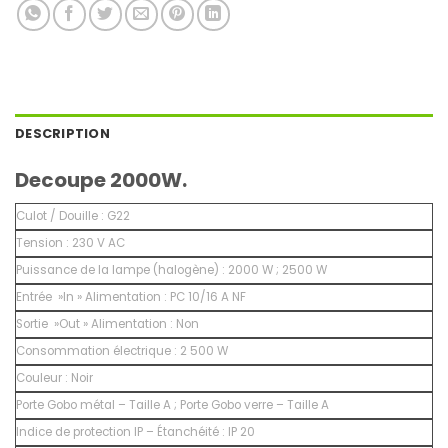
DESCRIPTION
Decoupe 2000W.
Culot / Douille :
G22
Tension :
230 V AC
Puissance de la lampe (halogène) :
2000 W ; 2500 W
Entrée »In » Alimentation :
PC 10/16 A NF
Sortie »Out » Alimentation :
Non
Consommation électrique :
2 500
W
Couleur :
Noir
Porte Gobo métal – Taille A ; Porte Gobo verre – Taille A
Indice de protection IP – Étanchéité :
IP 20