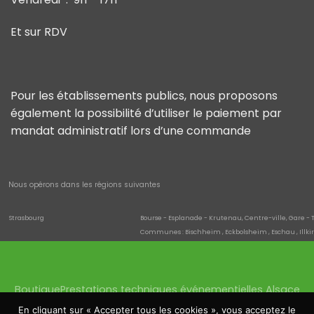
Et sur RDV
Pour les établissements publics, nous proposons
également la possibilité d’utiliser le paiement par
mandat administratif lors d’une commande
Nous opérons dans les régions suivantes
Strasbourg
Bourse - Esplanade - Krutenau, Centre-ville, Gare - 
Communes : Bischheim , Eckbolsheim , Eschau , Illki
Quartiers de la commune : Neuhof , Neudorf - Schluth
saverne
Danne-et-Quatre-Vents , Hultehouse , Eckartswiller
Wissembourg
Cleebourg , Climbach , Oberhoffen-lès-Wissembourg 
Boutique
Prestations techniques événementielles Alsace
Haguenau
Batzendorf , Biblisheim , Bischwiller , Bitschhoffen , Da
Quartiers de la commune : Schloessel - Château Fia
Location sonorisation Haguenau
Location éclairage
En cliquant sur « Accepter tous les cookies », vous acceptez le