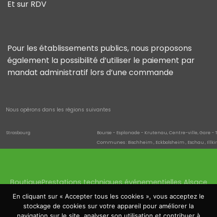
Et sur RDV
Pour les établissements publics, nous proposons
également la possibilité d’utiliser le paiement par
mandat administratif lors d’une commande
Nous opérons dans les régions suivantes
Strasbourg
Bourse - Esplanade - Krutenau, Centre-ville, Gare - 
Communes : Bischheim , Eckbolsheim , Eschau , Illki
Quartiers de la commune : Neuhof , Neudorf - Schluth
saverne
Danne-et-Quatre-Vents , Hultehouse , Eckartswiller
Wissembourg
Cleebourg , Climbach , Oberhoffen-lès-Wissembourg 
Boutique
Prestations techniques événementielles Alsace
Haguenau
Batzendorf , Biblisheim , Bischwiller , Bitschhoffen , Da
Quartiers de la commune : Schloessel - Château Fia
Location sonorisation Haguenau
Location éclairage
En cliquant sur « Accepter tous les cookies », vous acceptez le
Molsheim
Altorf , Avolsheim , Dachstein , Dorlisheim , Mutzig , S
Location écrans Saverne
Location tentes
stockage de cookies sur votre appareil pour améliorer la
Bourse, Esplanade, Krutenau
Location structures et podium
Matériel mairie Strasbourg
navigation sur le site, analyser son utilisation et contribuer à