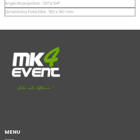
Angle de projection : 28° à 54°
Dimensions Porte filtre :
180 x 180 mm
MENU