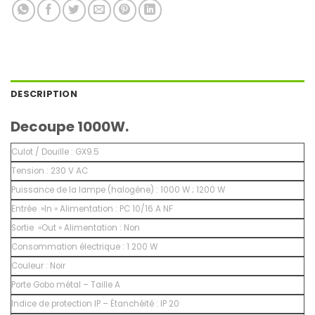
DESCRIPTION
Decoupe 1000W.
Culot / Douille :
GX9.5
Tension :
230 V AC
Puissance de la lampe (halogène) :
1000 W ; 1200 W
Entrée »In » Alimentation :
PC 10/16 A NF
Sortie »Out » Alimentation :
Non
Consommation électrique :
1 200
W
Couleur :
Noir
Porte Gobo métal – Taille A
Indice de protection IP – Étanchéité :
IP 20