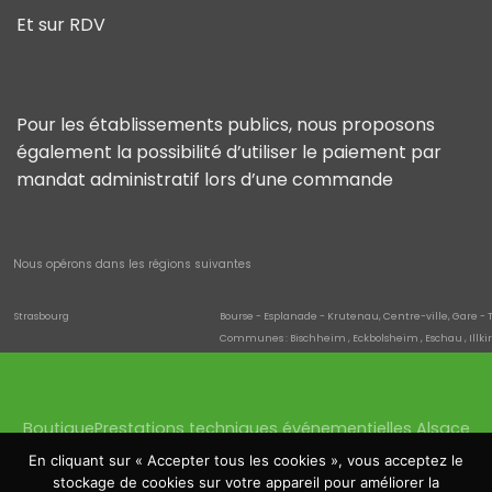
Et sur RDV
Pour les établissements publics, nous proposons
également la possibilité d’utiliser le paiement par
mandat administratif lors d’une commande
Nous opérons dans les régions suivantes
Strasbourg
Bourse - Esplanade - Krutenau, Centre-ville, Gare - 
Communes : Bischheim , Eckbolsheim , Eschau , Illki
Quartiers de la commune : Neuhof , Neudorf - Schluth
saverne
Danne-et-Quatre-Vents , Hultehouse , Eckartswiller
Wissembourg
Cleebourg , Climbach , Oberhoffen-lès-Wissembourg 
Boutique
Prestations techniques événementielles Alsace
Haguenau
Batzendorf , Biblisheim , Bischwiller , Bitschhoffen , Da
Quartiers de la commune : Schloessel - Château Fia
Location sonorisation Haguenau
Location éclairage
En cliquant sur « Accepter tous les cookies », vous acceptez le
Molsheim
Altorf , Avolsheim , Dachstein , Dorlisheim , Mutzig , S
Location écrans Saverne
Location tentes
stockage de cookies sur votre appareil pour améliorer la