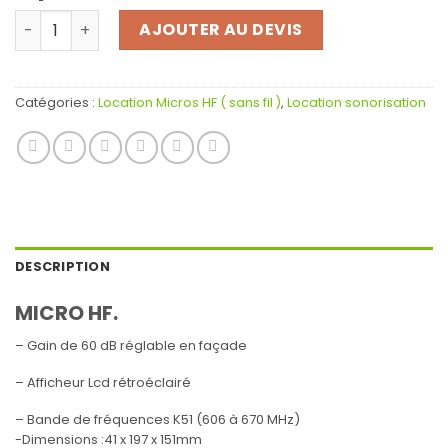
quantité de LOCATION MICRO SANS FIL SHURE QLXD 4 + BE
AJOUTER AU DEVIS
Catégories :
Location Micros HF ( sans fil )
,
Location sonorisation
DESCRIPTION
MICRO HF.
– Gain de 60 dB réglable en façade
– Afficheur Lcd rétroéclairé
– Bande de fréquences K51 (606 à 670 MHz)
-Dimensions :41 x 197 x 151mm